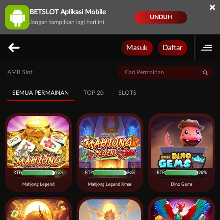
×
BETSLOT Aplikasi Mobile
UNDUH
Jangan tampilkan lagi hari ini
Masuk
Daftar
AMB Slot
SEMUA PERMAINAN
TOP 20
SLOTS
RTP
95%
RTP
96%
RTP
98%
Mahjong Legend
Mahjong Legend Xmas
Dino Gems