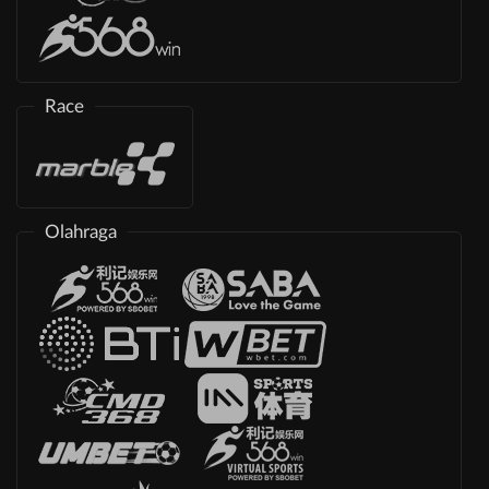
Race
Olahraga