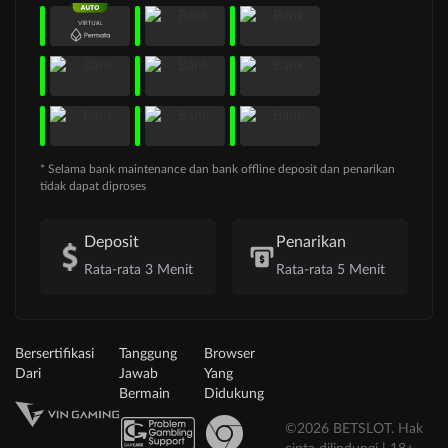
* Selama bank maintenance dan bank offline deposit dan penarikan
tidak dapat diproses
Deposit
Penarikan
Rata-rata 3 Menit
Rata-rata 5 Menit
Bersertifikasi
Tanggung
Browser
Dari
Jawab
Yang
Bermain
Didukung
©2026 BETSLOT. Hak