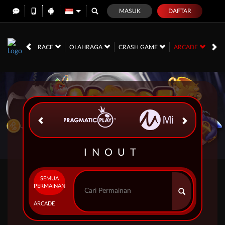
MASUK
DAFTAR
 CASINO
RACE
OLAHRAGA
CRASH GAME
ARCADE
E-
INOUT
SEMUA
PERMAINAN
ARCADE