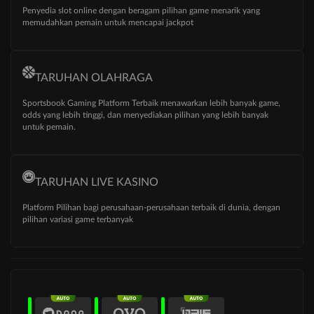
Penyedia slot online dengan beragam pilihan game menarik yang
memudahkan pemain untuk mencapai jackpot
TARUHAN OLAHRAGA
Sportsbook Gaming Platform Terbaik menawarkan lebih banyak game,
odds yang lebih tinggi, dan menyediakan pilihan yang lebih banyak
untuk pemain.
TARUHAN LIVE KASINO
Platform Pilihan bagi perusahaan-perusahaan terbaik di dunia, dengan
pilihan variasi game terbanyak