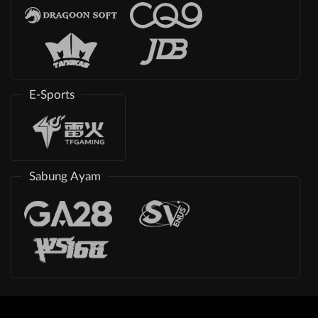
E-Sports
Sabung Ayam