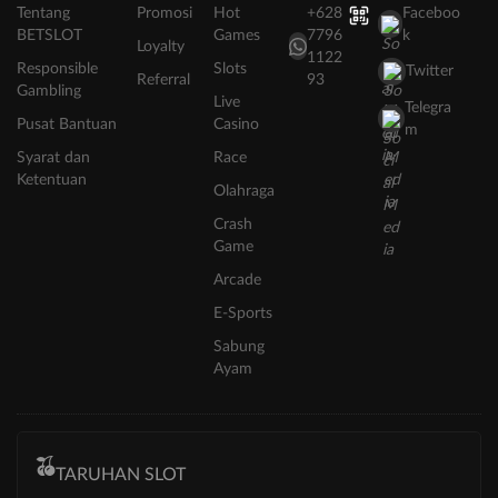
Tentang
Promosi
Hot
+628
Faceboo
BETSLOT
Games
7796
k
Loyalty
1122
Responsible
Slots
Twitter
Referral
93
Gambling
Live
Telegra
Pusat Bantuan
Casino
m
Syarat dan
Race
Ketentuan
Olahraga
Crash
Game
Arcade
E-Sports
Sabung
Ayam
TARUHAN SLOT