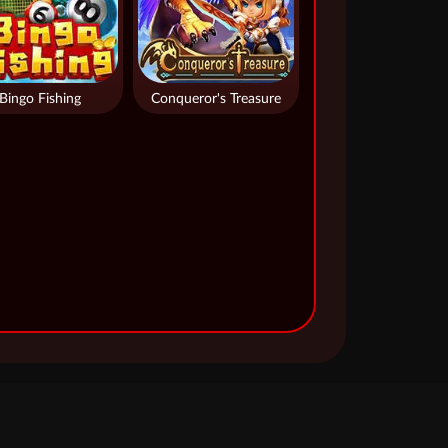
Bingo Fishing
Conqueror's Treasure