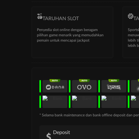
TARUHAN SLOT
T
Penyedia slot online dengan beragam
Sports
pilihan game menarik yang memudahkan
menawa
pemain untuk mencapai jackpot
lebih 
lebih 
* Selama bank maintenance dan bank offline deposit dan pen
Deposit