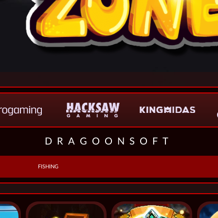
DRAGOONSOFT
FISHING