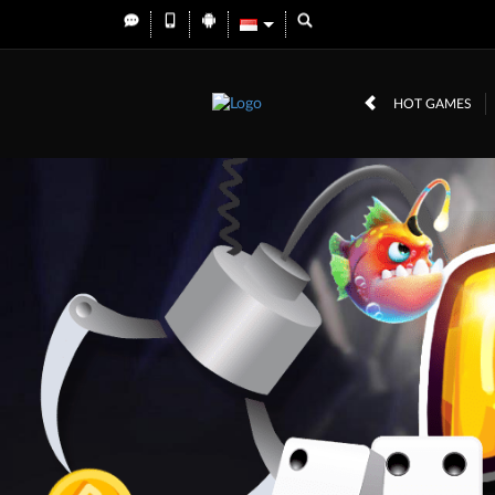
HOT GAMES