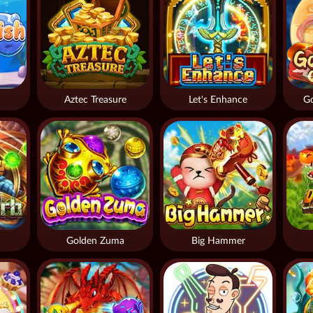
Aztec Treasure
Let's Enhance
Go
Golden Zuma
Big Hammer