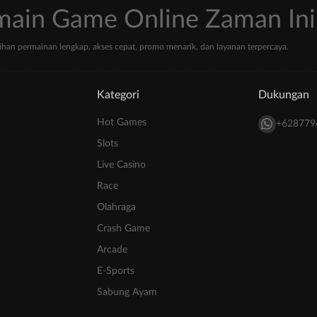
main Game Online Zaman Ini
ihan permainan lengkap, akses cepat, promo menarik, dan layanan terpercaya.
Kategori
Dukungan
Hot Games
+628779
Slots
Live Casino
Race
Olahraga
Crash Game
Arcade
E-Sports
Sabung Ayam