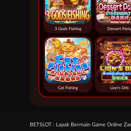
3 Gods Fishing
Dessert Part
Cat Fishing
Lion's Orb
BETSLOT : Lapak Bermain Game Online Zam