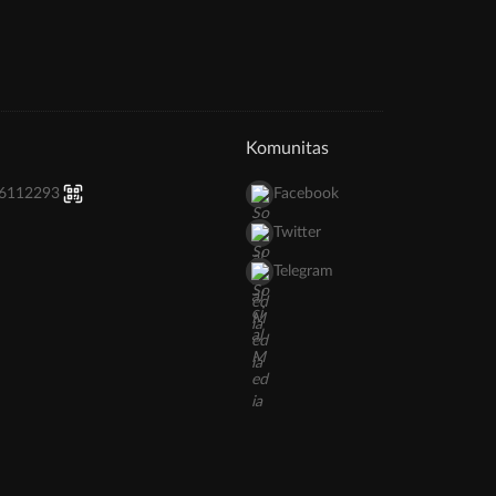
Komunitas
6112293
Facebook
Twitter
Telegram