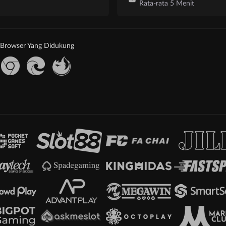
Rata-rata 5 Menit
Browser Yang Didukung