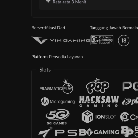
Rata-rata 3 Menit
Bersertifikasi Dari
Tanggung Jawab Bermain
Platform Penyedia Layanan
Slots