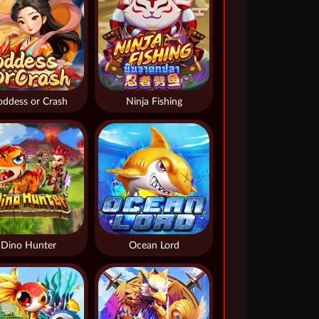
ddess or Crash
Ninja Fishing
Dino Hunter
Ocean Lord