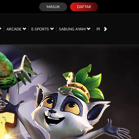
MASUK
DAFTAR
PROMOSI
ARCADE
E-SPORTS
SABUNG AYAM