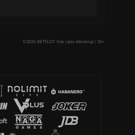
©2026 BETSLOT. Hak cipta dilindungi | 18+