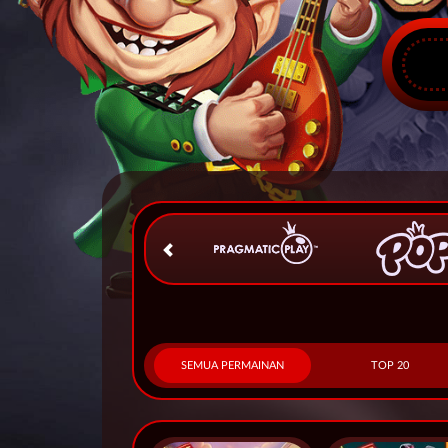
SEMUA PERMAINAN
TOP 20