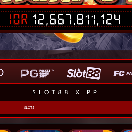
IDR
12,667,818,881
SLOT88 X PP
SLOTS