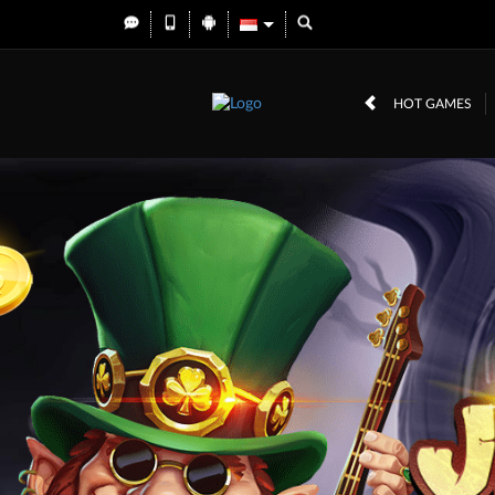
HOT GAMES