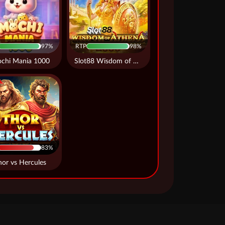
97%
RTP
98%
chi Mania 1000
Slot88 Wisdom of Athena 1000
83%
hor vs Hercules