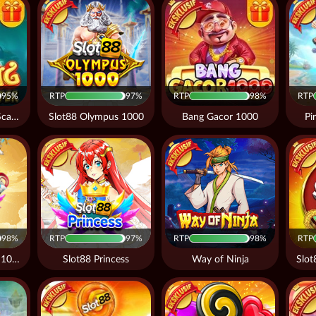
95%
RTP
97%
RTP
98%
RTP
Wukong - Black Scatter
Slot88 Olympus 1000
Bang Gacor 1000
Pi
98%
RTP
97%
RTP
98%
RTP
Starlight Princess 1000
Slot88 Princess
Way of Ninja