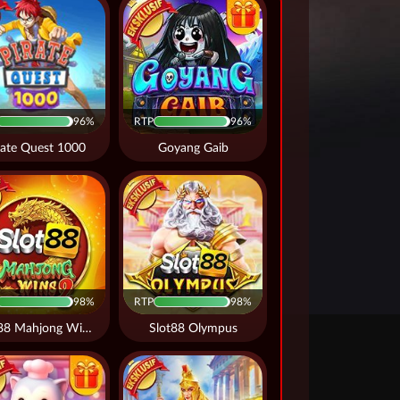
96%
RTP
96%
rate Quest 1000
Goyang Gaib
98%
RTP
98%
Slot88 Mahjong Wins 2
Slot88 Olympus