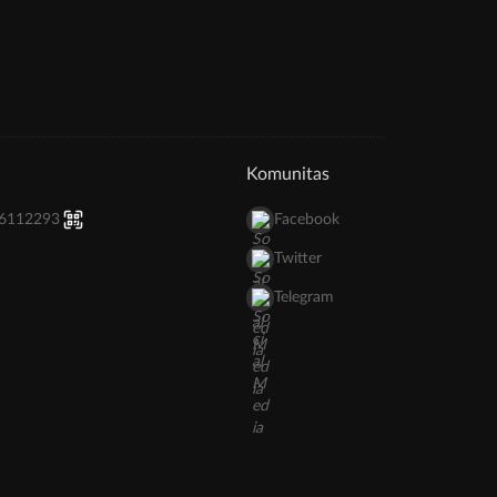
Komunitas
6112293
Facebook
Twitter
Telegram