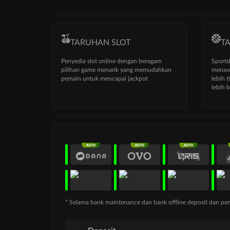
TARUHAN SLOT
T
Penyedia slot online dengan beragam
Sports
pilihan game menarik yang memudahkan
menawa
pemain untuk mencapai jackpot
lebih 
lebih 
* Selama bank maintenance dan bank offline deposit dan pen