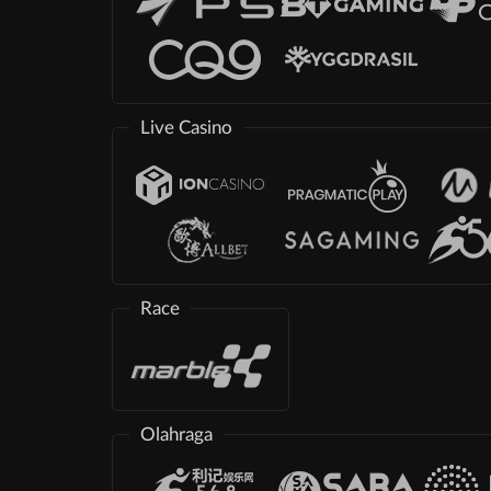
Live Casino
Race
Olahraga