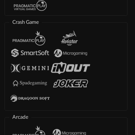
Crash Game
Arcade