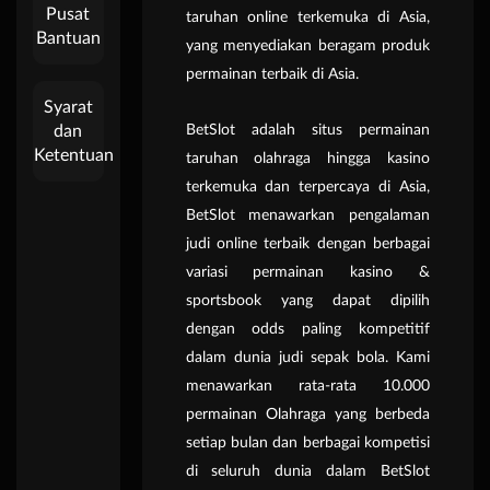
Pusat
taruhan online terkemuka di Asia,
Bantuan
yang menyediakan beragam produk
permainan terbaik di Asia.
Syarat
dan
BetSlot adalah situs permainan
Ketentuan
taruhan olahraga hingga kasino
terkemuka dan terpercaya di Asia,
BetSlot menawarkan pengalaman
judi online terbaik dengan berbagai
variasi permainan kasino &
sportsbook yang dapat dipilih
dengan odds paling kompetitif
dalam dunia judi sepak bola. Kami
menawarkan rata-rata 10.000
permainan Olahraga yang berbeda
setiap bulan dan berbagai kompetisi
di seluruh dunia dalam BetSlot