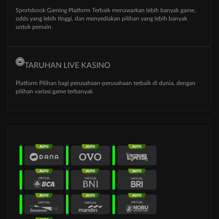
Sportsbook Gaming Platform Terbaik menawarkan lebih banyak game,
odds yang lebih tinggi, dan menyediakan pilihan yang lebih banyak
untuk pemain.
TARUHAN LIVE KASINO
Platform Pilihan bagi perusahaan-perusahaan terbaik di dunia, dengan
pilihan variasi game terbanyak