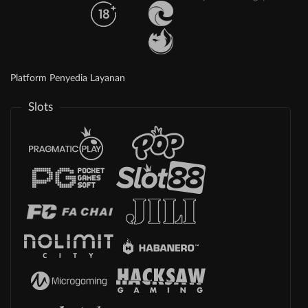
Platform Penyedia Layanan
Slots