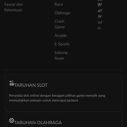
Syarat dan
Race
Ketentuan
Olahraga
Crash
Game
Arcade
E-Sports
Sabung
Ayam
TARUHAN SLOT
Penyedia slot online dengan beragam pilihan game menarik yang
memudahkan pemain untuk mencapai jackpot
TARUHAN OLAHRAGA