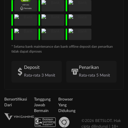
* Selama bank maintenance dan bank offline deposit dan penarikan
tidak dapat diproses
Deposit
Penarikan
Rata-rata 3 Menit
Rata-rata 5 Menit
Bersertifikasi
Tanggung
Browser
Dari
Jawab
Yang
Bermain
Didukung
©2026 BETSLOT. Hak
cipta dilindungi | 18+