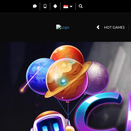
HOT GAMES