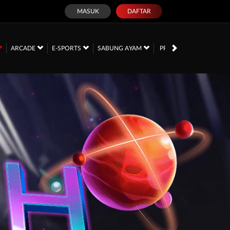
MASUK
DAFTAR
PROMOSI
ARCADE
E-SPORTS
SABUNG AYAM