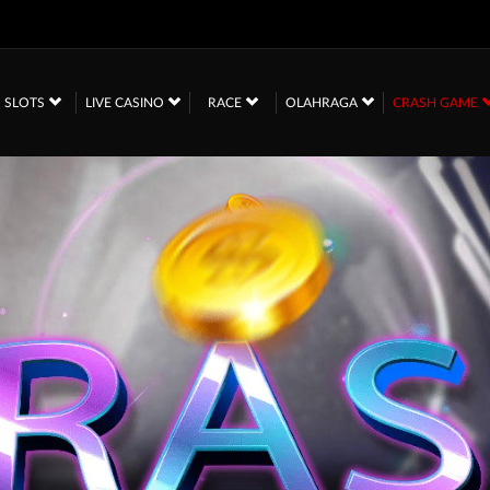
SLOTS
LIVE CASINO
RACE
OLAHRAGA
CRASH GAME