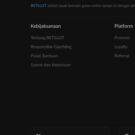
BETSLOT
adalah lapak bermain game online zaman ini dengan pil
Kebijaksanaan
Platform
Tentang BETSLOT
Promosi
Responsible Gambling
Loyalty
Pusat Bantuan
Referral
Syarat dan Ketentuan