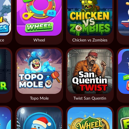
Ice
Wheel
Chicken vs Zombies
Topo Mole
Twist San Quentin