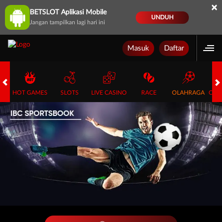
×
BETSLOT Aplikasi Mobile
UNDUH
Jangan tampilkan lagi hari ini
Masuk
Daftar
HOT GAMES
SLOTS
LIVE CASINO
RACE
OLAHRAGA
CRA