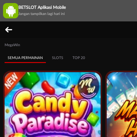
BETSLOT Aplikasi Mobile
Jangan tampilkan lagi hari ini
MegaWin
SEMUA PERMAINAN
SLOTS
TOP 20