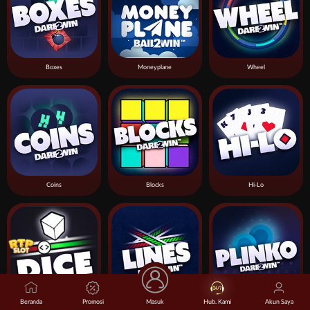
Boxes
Moneyplane
Wheel
Coins
Blocks
Hi-Lo
Beranda
Promosi
Masuk
Hub. Kami
Akun Saya
DICE
Lines
Plinko